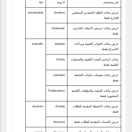
غير مستخدم
لا يوجد
fac
عرض بيانات الطلبة المقيدين المبتعثين
Student
scholarship
للخارج فقط
عرض بيانات خريجي الابتعاث الخارجي
Graduate
فقط
عرض بيانات الجوائز العلمية وبراءات
Awards
scientific
الاختراع فقط
بيانات كراسي البحث العلمية والجمعيات
Chairs
العلمية فقط
عرض بيانات مقتنيات مكتبات الجامعة
Libraries
فقط
عرض بيانات البحوث والمؤلفات العلمية
Publications
المنشورة فقط
عرض بيانات الانشطة المقدمة للطلاب
Activity
services
فقط
عرض الخدمات المقدمة للطلاب فقط
Services