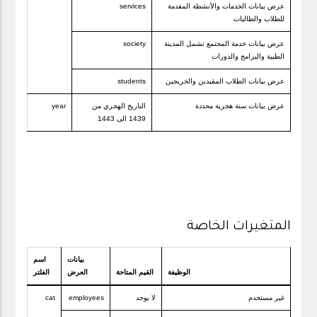
عرض بيانات الخدمات والأنشطة المقدمة
services
للطلاب والطالبات
عرض بيانات خدمة المجتمع تشمل المدينة
society
الطبية والبرامج والدورات
عرض بيانات الطلاب المقيدين والخريجين
students
عرض بيانات سنة هجرية محددة
التاريخ الهجري من
year
1439 الى 1443
المتغيرات الخاصة
بيانات
اسم
الوظيفة
القيم المتاحة
العرض
الفلتر
غير مستخدم
لا يوجد
employees
cat