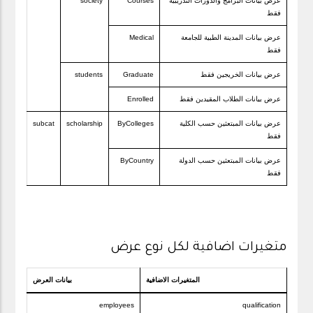
عرض بيانات البرامج والدورات التدريبية
Courses
society
فقط
عرض بيانات المدينة الطبية للجامعة
Medical
فقط
عرض بيانات الخريجين فقط
Graduate
students
عرض بيانات الطلاب المقيدين فقط
Enrolled
عرض بيانات المبتعثين حسب الكلية
ByColleges
scholarship
subcat
فقط
عرض بيانات المبتعثين حسب الدولة
ByCountry
فقط
متغيرات اضافية لكل نوع عرض
المتغيرات الاضافية
بيانات العرض
employees
qualification